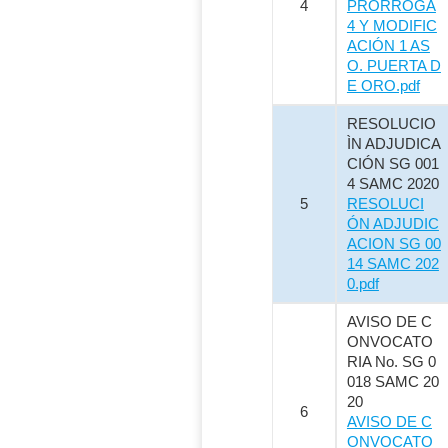
4
PRORROGA
4 Y MODIFIC
ACIÓN 1 AS
O. PUERTA D
E ORO.pdf
RESOLUCIO
ÌN ADJUDICA
CIÓN SG 001
4 SAMC 2020
5
RESOLUCI
ÓN ADJUDIC
ACION SG 00
14 SAMC 202
0.pdf
AVISO DE C
ONVOCATO
RIA No. SG 0
018 SAMC 20
20
6
AVISO DE C
ONVOCATO