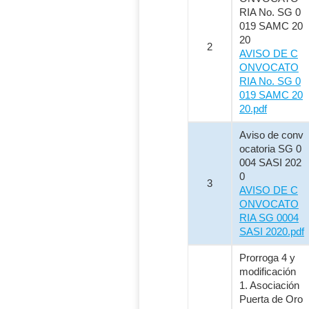
RIA No. SG 0
019 SAMC 20
20
2
AVISO DE C
ONVOCATO
RIA No. SG 0
019 SAMC 20
20.pdf
Aviso de conv
ocatoria SG 0
004 SASI 202
0
3
AVISO DE C
ONVOCATO
RIA SG 0004
SASI 2020.pdf
Prorroga 4 y
modificación
1. Asociación
Puerta de Oro