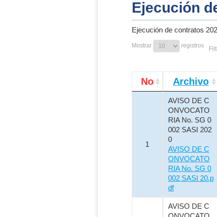
Ejecución d
Ejecución de contratos 20
Mostrar
registros
Fil
No
Archivo
AVISO DE C
ONVOCATO
RIA No. SG 0
002 SASI 202
0
1
AVISO DE C
ONVOCATO
RIA No. SG 0
002 SASI 20.p
df
AVISO DE C
ONVOCATO